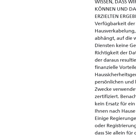
WISSEN, DASS WI
KÖNNEN UND DASS
ERZIELTEN ERGEBN
Verfügbarkeit der
Hausverkabelung, 
abhängt, auf die 
Diensten keine Gew
Richtigkeit der Da
der daraus result
finanzielle Vorte
Haussicherheitsger
persönlichen und 
Zwecke verwendet
zertifiziert. Ben
kein Ersatz für e
Ihnen nach Hause 
Einige Regierung
oder Registrierun
dass Sie allein fü