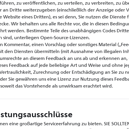
hren, zu veröffentlichen, zu verteilen, zu verbreiten, zu üb
r an Dritte weiterzugeben (einschließlich der Anzeige oder V
e Website eines Dritten), es sei denn, Sie nutzen die Dienste f
ke. Wir behalten uns alle Rechte vor, die in diesen Beding
hrt werden. Bestimmte Teile des unabhängigen Codes Dritter
n sind, unterliegen Open-Source-Lizenzen.
n Kommentar, einen Vorschlag oder sonstiges Material („Fee
den Diensten übermitteln (mit Ausnahme von illegalen Inha
ntumsrechte an diesem Feedback an uns ab und erkennen an, 
ieses Feedback auf jede beliebige Art und Weise und ohne je
 Vertraulichkeit, Zurechnung oder Entschädigung an Sie zu 
der Sie gewähren uns eine Lizenz zur Nutzung dieses Feedba
soweit das Vorstehende als unwirksam erachtet wird.
stungsausschlüsse
 Ihnen eine großartige Serviceerfahrung zu bieten. SIE SOLL