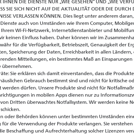
R IHNEN DIE DIENSTE NUR „WIE GESEHEN“ UND „WIE VER
 SIE SICH NICHT AUF DIE AKTUALITÄT ODER DIE DURCH 
ISSE VERLASSEN KÖNNEN. Dies liegt unter anderem daran, 
 Dienste auch von Umständen wie Ihrem Computer, Mobilgerä
Ihrem Wi-Fi-Netzwerk, Internetdienstanbieter und Mobilfu
wir keinen Einfluss haben. Daher können wir im Zusammenh
ähr für die Verfügbarkeit, Betriebszeit, Genauigkeit der Er
ten, Speicherung der Daten, Erreichbarkeit in allen Ländern, 
ierenden Mitteilungen, ein bestimmtes Maß an Einsparungen
ile übernehmen.
äte: Sie erklären sich damit einverstanden, dass die Produkte
häuslichen Gebrauch bestimmt sind und nicht für kritische o
 werden dürfen. Unsere Produkte sind nicht für Notfallma
achrichtigungen in mobilen Apps dienen nur zu Informations
in von Dritten überwachtes Notfallsystem. Wir werden keine N
schicken.
en oder Behörden können unter bestimmten Umständen ei
g für die Verwendung der Produkte verlangen. Sie verstehen
r die Beschaffung und Aufrechterhaltung solcher Lizenzen ver