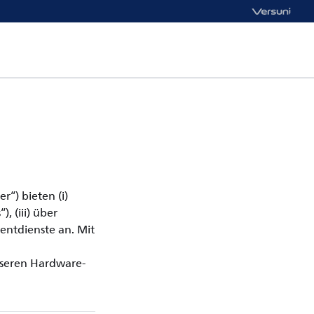
“) bieten (i)
, (iii) über
ntdienste an. Mit
nseren Hardware-