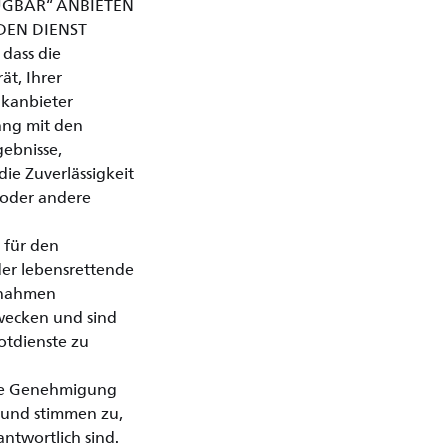
FÜGBAR“ ANBIETEN
DEN DIENST
dass die
t, Ihrer
nkanbieter
ang mit den
gebnisse,
die Zuverlässigkeit
 oder andere
 für den
der lebensrettende
ßnahmen
zwecken und sind
otdienste zu
ne Genehmigung
 und stimmen zu,
antwortlich sind.