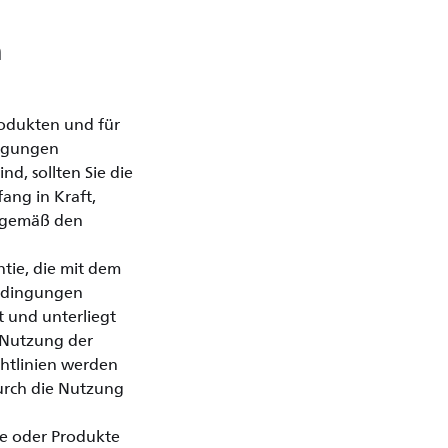
n
odukten und für
ingungen
d, sollten Sie die
ang in Kraft,
ie gemäß den
tie, die mit dem
bedingungen
t und unterliegt
 Nutzung der
ichtlinien werden
urch die Nutzung
re oder Produkte