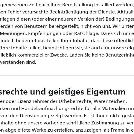
gemessenen Zeit nach ihrer Bereitstellung installiert werden,
sen Fehler verursachte Beeinträchtigung der Dienste. Aktual
iegen diesen (oder einer neueren Version der) Bedingunge
erden von Benutzern bereitgestellt, nicht von uns. Wir unte
Meinungen, Empfehlungen oder Ratschläge. Da es sich um ei
delt, bedeutet das Teilen Ihrer Inhalte, dass diese öffentli
hre Inhalte teilen, beabsichtigen wir, sie auch für unsere 
ließlich kommerzieller Zwecke. Laden Sie keine Benutzerinh
nverstanden sind.
rechte und geistiges Eigentum
er oder Lizenznehmer der Urheberrechte, Warenzeichen,
rken und Handelsaufmachungsrechte für alle Materialien und
von den Diensten angezeigt werden. Es ist Ihnen nicht gestat
nhalte ohne unsere vorherige schriftliche Zustimmung zu verv
n abgeleitete Werke zu erstellen, anzuzeigen, als Frame in 