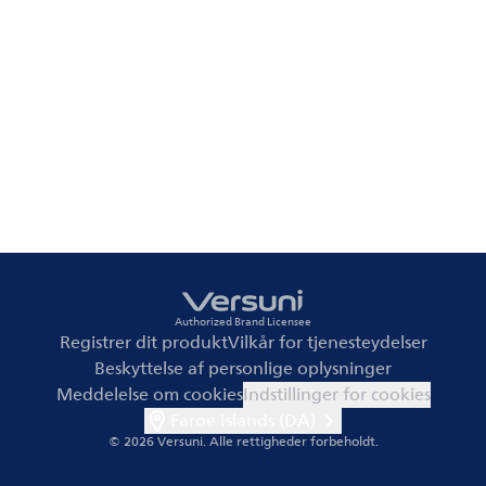
Authorized Brand Licensee
Registrer dit produkt
Vilkår for tjenesteydelser
Beskyttelse af personlige oplysninger
Meddelelse om cookies
Indstillinger for cookies
Faroe Islands (DA)
© 2026 Versuni.
Alle rettigheder forbeholdt.