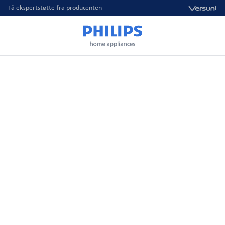
Få ekspertstøtte fra producenten