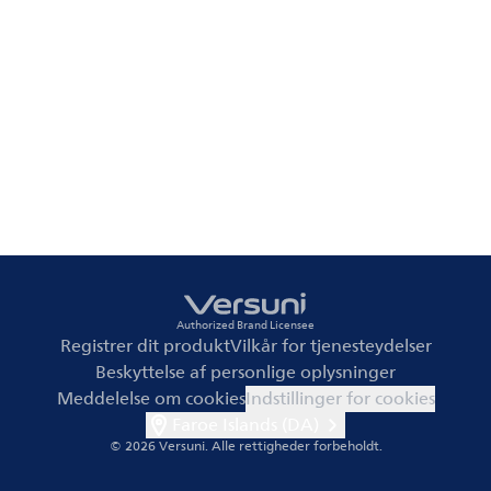
Authorized Brand Licensee
Registrer dit produkt
Vilkår for tjenesteydelser
Beskyttelse af personlige oplysninger
Meddelelse om cookies
Indstillinger for cookies
Faroe Islands (DA)
© 2026 Versuni.
Alle rettigheder forbeholdt.