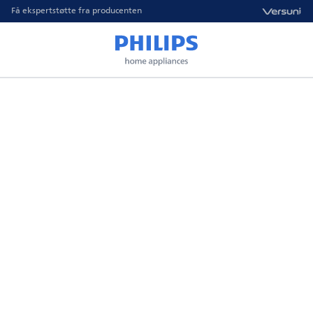
Få ekspertstøtte fra producenten