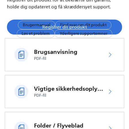
Registrer dit produkt for at bekræfte din garanti,
holde dig opdateret og få skræddersyet support.
Brugermanual
Find svar om dit produkt
Registrer dit produkt
Løs et problem
Yderligere supportemner
Brugsanvisning
PDF-fil
Vigtige sikkerhedsoplysninger
PDF-fil
Folder / Flyveblad