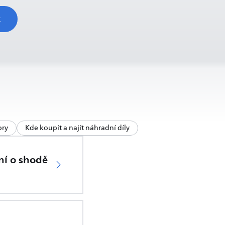
t
ory
Kde koupit a najít náhradní díly
ní o shodě