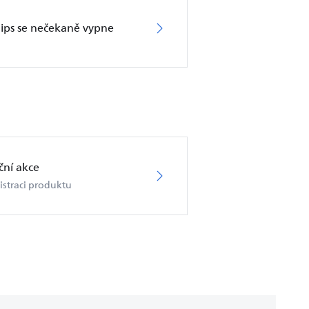
lips se nečekaně vypne
ční akce
istraci produktu