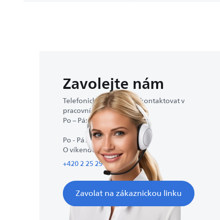
Zavolejte nám
Telefonicky nás můžete kontaktovat v
pracovní době:
Po – Pá: 9:00–17:00
Po - Pá : 9:00-17:00
O víkendech zavřeno
+420 2 25 29 61 61
Zavolat na zákaznickou linku