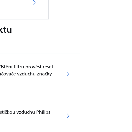
ktu
ění filtru provést reset
lhčovače vzduchu značky
čističkou vzduchu Philips