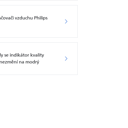
hčovači vzduchu Philips
dy se indikátor kvality
u nezmění na modrý