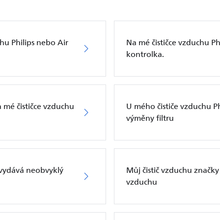
hu Philips nebo Air
Na mé čističce vzduchu Phi
kontrolka.
 mé čističce vzduchu
U mého čističe vzduchu Phi
výměny filtru
s vydává neobvyklý
Můj čistič vzduchu značky 
vzduchu