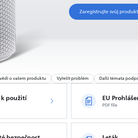
Zaregistrujte svůj produk
vědi o vašem produktu
Vyřešit problém
Další témata podp
k použití
EU Prohláše
PDF file
Důležité bezpečnostní informace
Leták