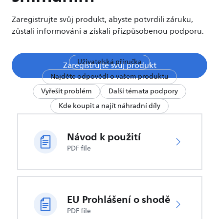
Zaregistrujte svůj produkt, abyste potvrdili záruku,
zůstali informováni a získali přizpůsobenou podporu.
Uživatelská příručka
Zaregistrujte svůj produkt
Najděte odpovědi o vašem produktu
Vyřešit problém
Další témata podpory
Kde koupit a najít náhradní díly
Návod k použití
PDF file
EU Prohlášení o shodě
PDF file