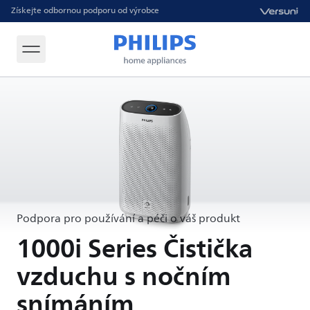
Získejte odbornou podporu od výrobce
Podpora pro používání a péči o váš produkt
1000i Series Čistička
vzduchu s nočním
snímáním