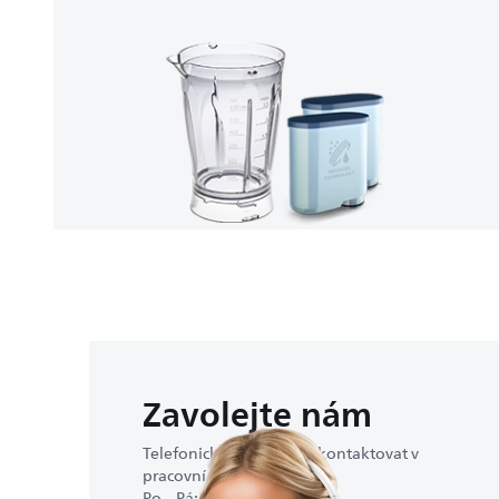
Zavolejte nám
Telefonicky nás můžete kontaktovat v
pracovní době:
Po – Pá: 9:00–17:00