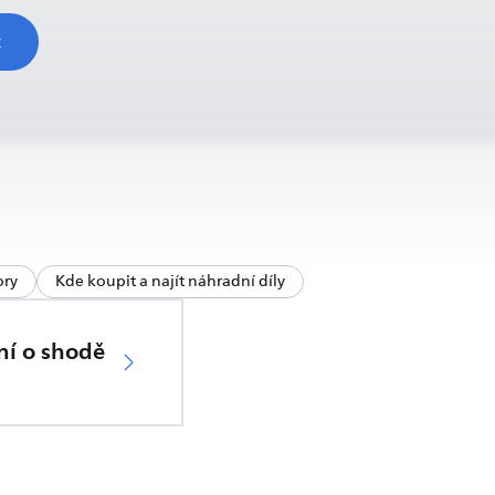
t
ory
Kde koupit a najít náhradní díly
ní o shodě