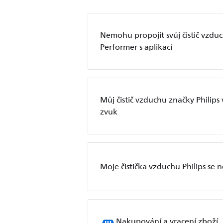
Nemohu propojit svůj čistič vzduc
Performer s aplikací
Můj čistič vzduchu značky Philip
zvuk
Moje čistička vzduchu Philips se
Nakupování a vracení zboží