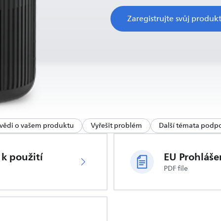
Zaregistrujte svůj produk
vědi o vašem produktu
Vyřešit problém
Další témata podp
k použití
EU Prohláše
PDF file