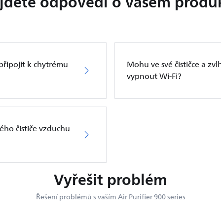
jděte odpovědi o vašem produ
 připojit k chytrému
Mohu ve své čističce a zvl
vypnout Wi-Fi?
svého čističe vzduchu
Vyřešit problém
Řešení problémů s vaším Air Purifier 900 series