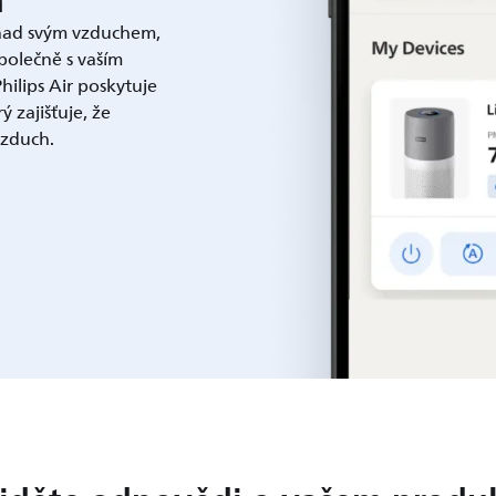
h
nad svým vzduchem,
olečně s vaším
ilips Air poskytuje
ý zajišťuje, že
vzduch.