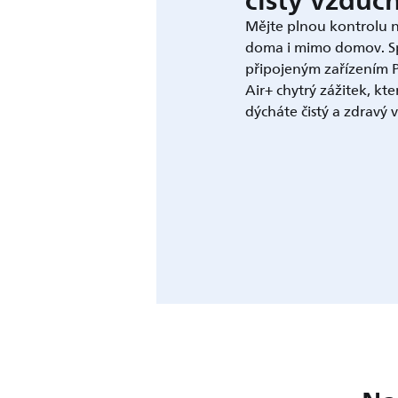
čistý vzduc
Mějte plnou kontrolu 
doma i mimo domov. Sp
připojeným zařízením Ph
Air+ chytrý zážitek, kter
dýcháte čistý a zdravý 