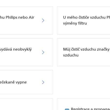
hu Philips nebo Air
U mého čističe vzduchu Phi
výměny filtru
s vydává neobvyklý
Můj čistič vzduchu značky 
vzduchu
 nečekaně vypne
Registrace a propaga