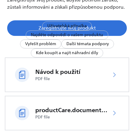
Zaregistrujte svůj produkt, abyste potvrdili záruku,
zůstali informováni a získali přizpůsobenou podporu.
Uživatelská příručka
Zaregistrujte svůj produkt
Najděte odpovědi o vašem produktu
Vyřešit problém
Další témata podpory
Kde koupit a najít náhradní díly
Návod k použití
PDF file
productCare.documents.CER
PDF file