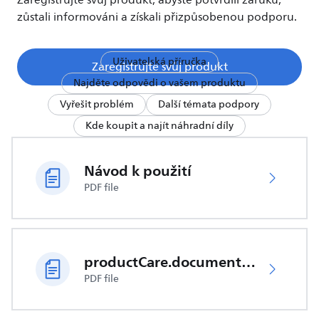
Zaregistrujte svůj produkt, abyste potvrdili záruku,
zůstali informováni a získali přizpůsobenou podporu.
Uživatelská příručka
Zaregistrujte svůj produkt
Najděte odpovědi o vašem produktu
Vyřešit problém
Další témata podpory
Kde koupit a najít náhradní díly
Návod k použití
PDF file
productCare.documents.CER
PDF file