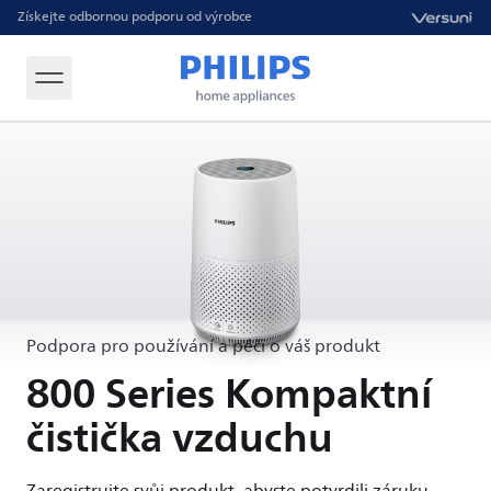
Získejte odbornou podporu od výrobce
Podpora pro používání a péči o váš produkt
800 Series Kompaktní
čistička vzduchu