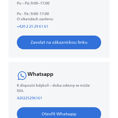
Po – Pá: 9:00–17:00
Po - Pá : 9:00-17:00
O víkendech zavřeno
+420 2 25 29 61 61
Zavolat na zákaznickou linku
Whatsapp
K dispozici kdykoli – doba odezvy se může
lišit.
420225296161
Otevřít Whatsapp