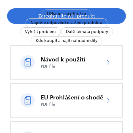
Uživatelská příručka
Zaregistrujte svůj produkt
Najděte odpovědi o vašem produktu
Vyřešit problém
Další témata podpory
Kde koupit a najít náhradní díly
Návod k použití
PDF file
EU Prohlášení o shodě
PDF file