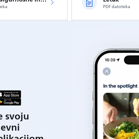
teka
PDF datoteka
e svoju
nevni
plikacijom