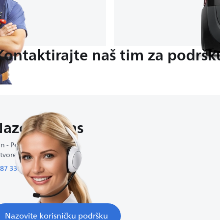
Kontaktirajte naš tim za podršk
azovite nas
n - Pet : 9:00-16:30
tvoreno vikendom
87 339 11 3 77
Nazovite korisničku podršku