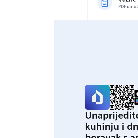
PDF dato
Unaprijedit
kuhinju i d
boravak s a