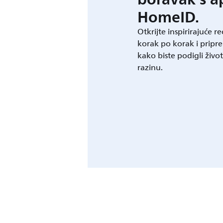
HomeID.
Otkrijte inspirirajuće r
korak po korak i pripre
kako biste podigli živo
razinu.