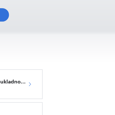
d
EU Izjava o sukladnosti