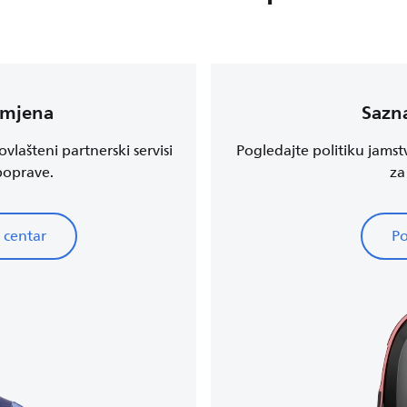
amjena
Sazna
vlašteni partnerski servisi
Pogledajte politiku jamst
 poprave.
za
 centar
Po