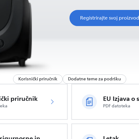
Registrirajte svoj proizvo
Korisnički priručnik
Dodatne teme za podršku
ički priručnik
teka
PDF datoteka
Važne sigurnosne informacije
Letak