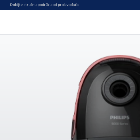
Dobijte stručnu podršku od proizvođača