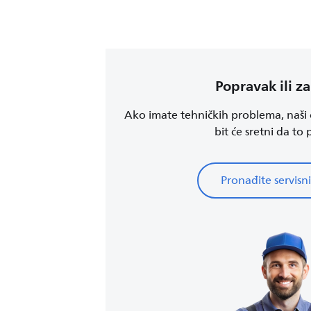
Popravak ili z
Ako imate tehničkih problema, naši o
bit će sretni da to
Pronađite servisni