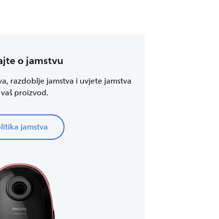
jte o jamstvu
va, razdoblje jamstva i uvjete jamstva
 vaš proizvod.
litika jamstva