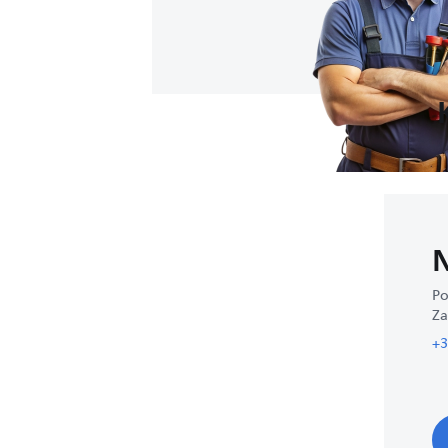
N
Po
Za
+3