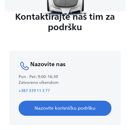
Kontaktirajte naš tim za
podršku
Nazovite nas
Pon - Pet : 9:00-16:30
Zatvoreno vikendom
+387 339 11 3 77
Nazovite korisničku podršku