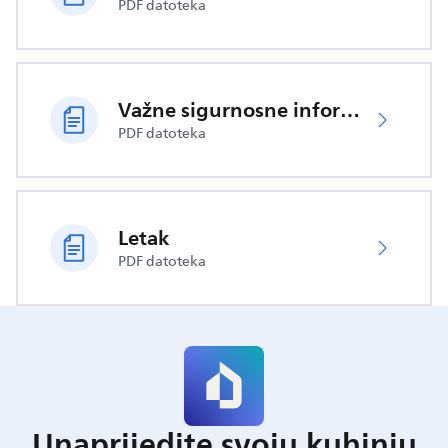
PDF datoteka
Važne sigurnosne informacije
PDF datoteka
Letak
PDF datoteka
Unaprijedite svoju kuhinju