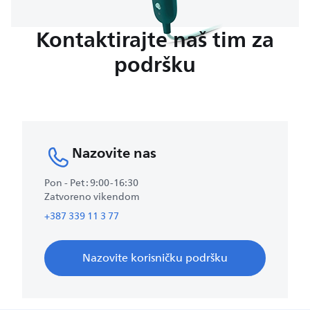
Kontaktirajte naš tim za
podršku
Nazovite nas
Pon - Pet : 9:00-16:30
Zatvoreno vikendom
+387 339 11 3 77
Nazovite korisničku podršku