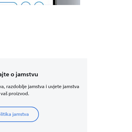
jte o jamstvu
va, razdoblje jamstva i uvjete jamstva
 vaš proizvod.
litika jamstva