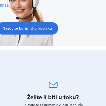
87 339 11 3 77
Nazovite korisničku podršku
Želite li biti u toku?
Prijavite se za primanje vijesti i ponuda.