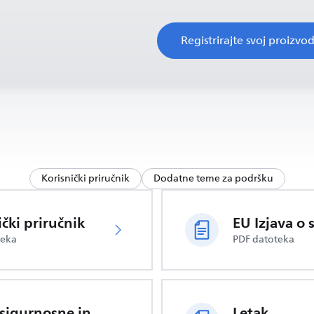
Registrirajte svoj proizvo
Korisnički priručnik
Dodatne teme za podršku
ički priručnik
teka
PDF datoteka
Važne sigurnosne informacije
Letak