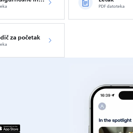
teka
PDF datoteka
odič za početak
teka