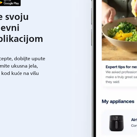
e svoju
nevni
plikacijom
ecepte, dobijte upute
mite ukusna jela,
t kod kuće na višu