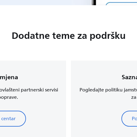
Dodatne teme za podršku
amjena
Sazna
vlašteni partnerski servisi
Pogledajte politiku jamst
 poprave.
za
 centar
Po