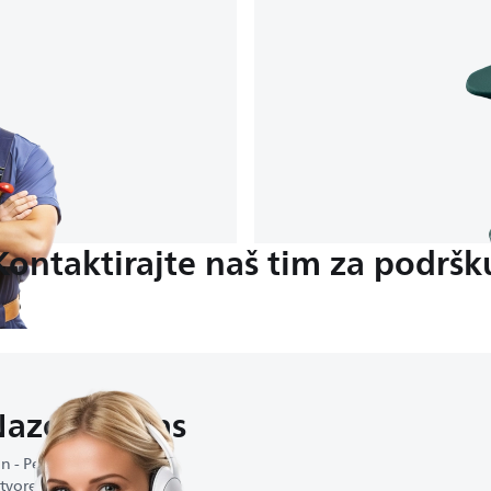
Kontaktirajte naš tim za podršk
azovite nas
n - Pet : 9:00-16:30
tvoreno vikendom