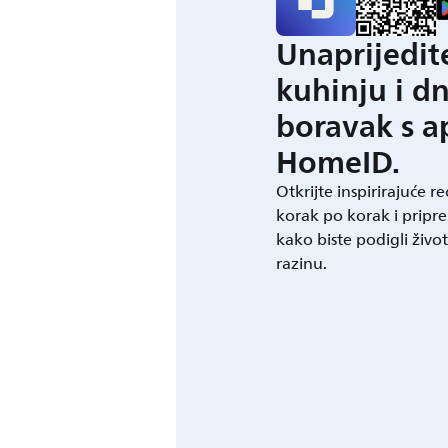
Unaprijedit
kuhinju i d
boravak s a
HomeID.
Otkrijte inspirirajuće r
korak po korak i pripre
kako biste podigli živo
razinu.