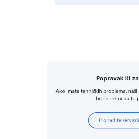
Popravak ili z
Ako imate tehničkih problema, naši o
bit će sretni da to
Pronađite servisni