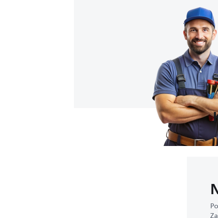
N
Po
Za