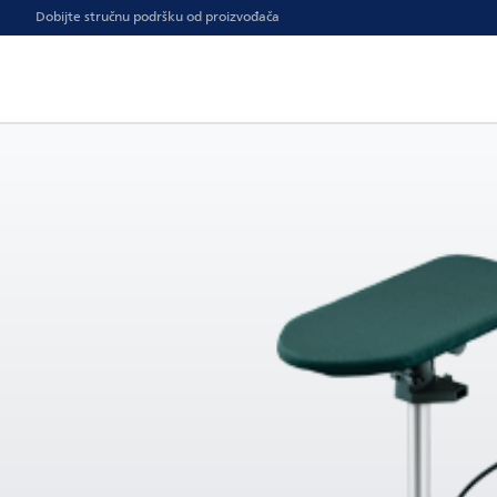
Dobijte stručnu podršku od proizvođača