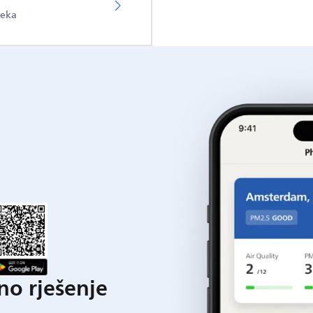
teka
o rješenje