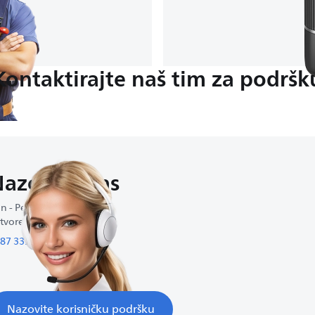
Kontaktirajte naš tim za podršk
azovite nas
n - Pet : 9:00-16:30
tvoreno vikendom
87 339 11 3 77
Nazovite korisničku podršku