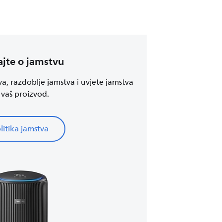
jte o jamstvu
va, razdoblje jamstva i uvjete jamstva
 vaš proizvod.
litika jamstva