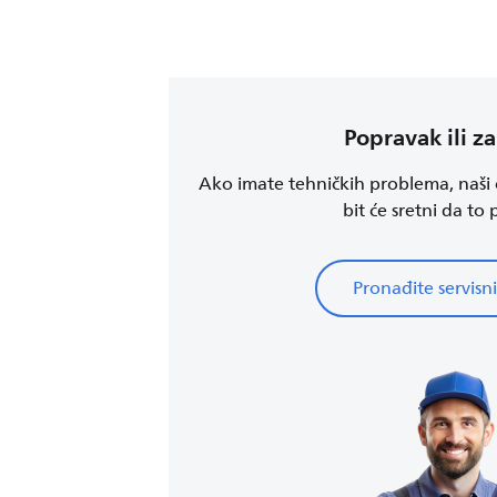
Popravak ili z
Ako imate tehničkih problema, naši o
bit će sretni da to
Pronađite servisni