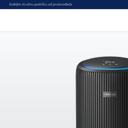
Dobijte stručnu podršku od proizvođača