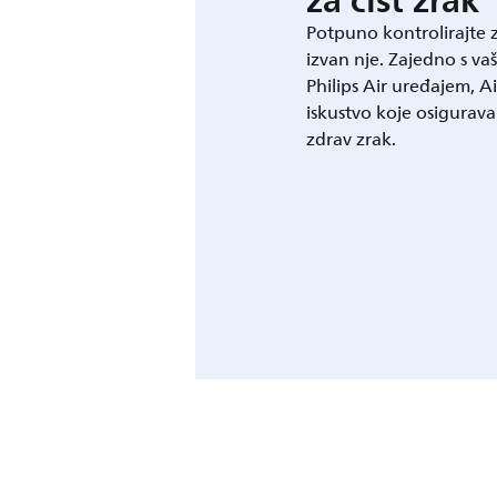
za čist zrak
Potpuno kontrolirajte z
izvan nje. Zajedno s v
Philips Air uređajem, 
iskustvo koje osigurava 
zdrav zrak.