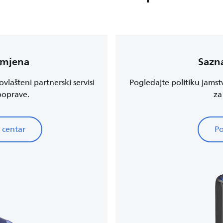
amjena
Sazna
vlašteni partnerski servisi
Pogledajte politiku jamst
 poprave.
za
 centar
Po