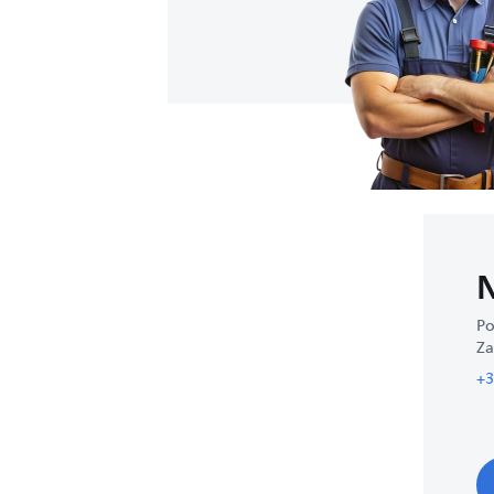
N
Po
Za
+3