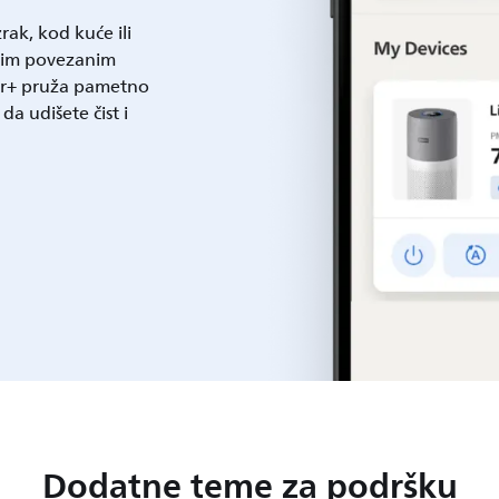
rak, kod kuće ili
ašim povezanim
Air+ pruža pametno
da udišete čist i
Dodatne teme za podršku