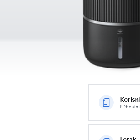
Korisn
PDF dato
Letak