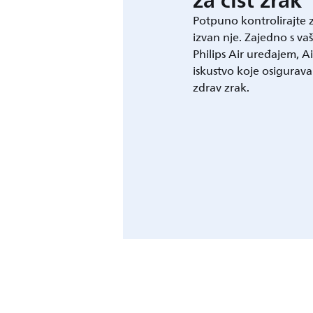
za čist zrak
Potpuno kontrolirajte z
izvan nje. Zajedno s v
Philips Air uređajem, 
iskustvo koje osigurava 
zdrav zrak.