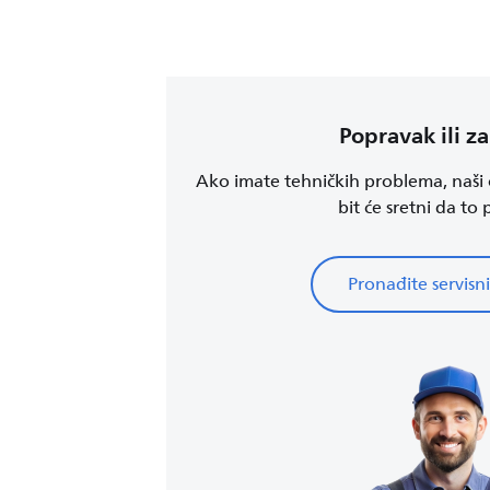
Popravak ili z
Ako imate tehničkih problema, naši o
bit će sretni da to
Pronađite servisni