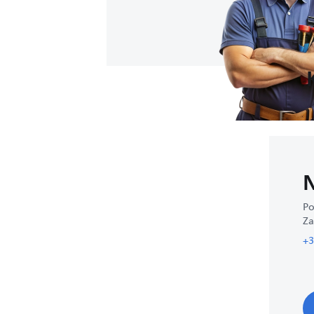
N
Po
Za
+3