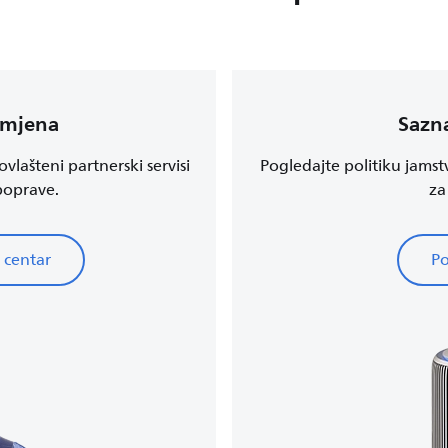
amjena
Sazna
vlašteni partnerski servisi
Pogledajte politiku jamst
 poprave.
za
 centar
Po