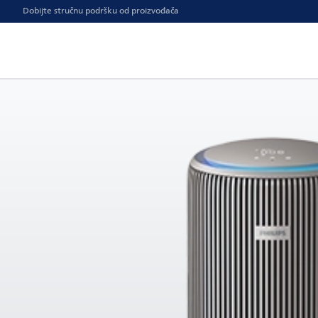
Dobijte stručnu podršku od proizvođača