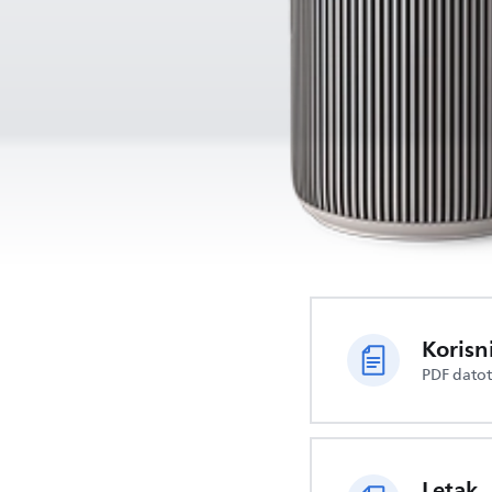
Korisn
PDF dato
Letak