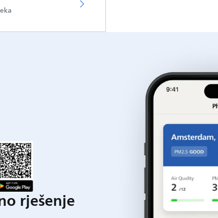
teka
o rješenje