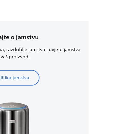
jte o jamstvu
va, razdoblje jamstva i uvjete jamstva
 vaš proizvod.
litika jamstva