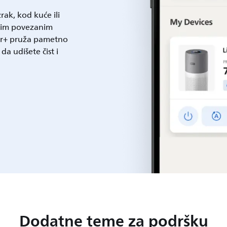
rak, kod kuće ili
ašim povezanim
Air+ pruža pametno
da udišete čist i
Dodatne teme za podršku