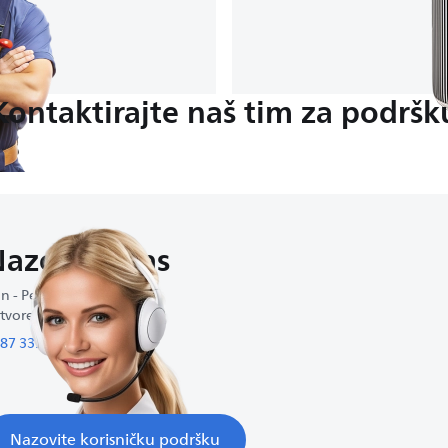
Kontaktirajte naš tim za podršk
azovite nas
n - Pet : 9:00-16:30
tvoreno vikendom
87 339 11 3 77
Nazovite korisničku podršku