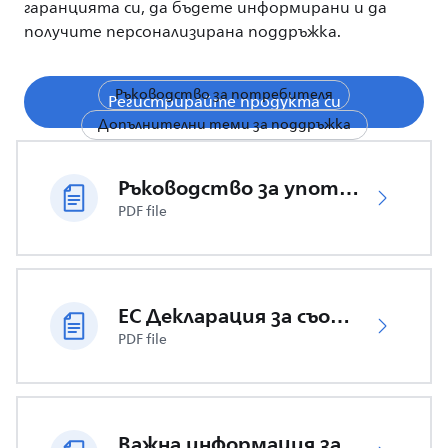
гаранцията си, да бъдете информирани и да
получите персонализирана поддръжка.
Ръководство за потребителя
Регистрирайте продукта си
Допълнителни теми за поддръжка
Ръководство за употреба
PDF file
ЕС Декларация за съответствие
PDF file
Важна информация за безопасност