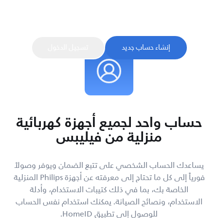
اشترك وسجل منتجك لتأكيد ضمانك والحصول على وصول
فوري إلى نصائح ودعم المنتج، كل ذلك في مكان واحد.
إنشاء حساب جديد
تسجيل الدخول
حساب واحد لجميع أجهزة كهربائية
منزلية من فيليبس
يساعدك الحساب الشخصي على تتبع الضمان ويوفر وصولاً
فورياً إلى كل ما تحتاج إلى معرفته عن أجهزة Philips المنزلية
الخاصة بك، بما في ذلك كتيبات الاستخدام، وأدلة
الاستخدام، ونصائح الصيانة. يمكنك استخدام نفس الحساب
للوصول إلى تطبيق HomeID.