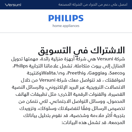
احصل على دعم من الخبراء من الشركة المصنعة
الاشتراك في التسويق
شركة Versuni هي شركة أجهزة منزلية رائدة، مهمتها تحويل
المنازل إلى بيوت متكاملة. تشمل علاماتنا التجارية Philips،
وSaeco، وGaggia، وPreethi‎، وWalita.\nوكنتيجة
لموافقتك ، قد تتواصل معك شركة Versuni من خلال
الاتصالات الترويجية عبر البريد الإلكتروني، والرسائل النصية
القصيرة، والقنوات الرقمية الأخرى؛ مثل تطبيقات الهاتف
المحمول، ووسائل التواصل الاجتماعي. لكي نتمكن من
تخصيص الرسائل وفقًا لتفضيلاتك وسلوكك، وتزويدك
بتجربة أكثر ملاءمة وشخصية، قد نقوم بتحليل بياناتك
المجمعة. قد تشمل هذه البيانات: