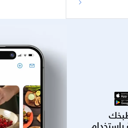
بخك
باستخدام