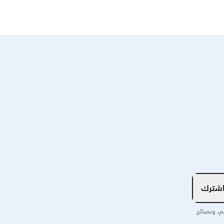
شترك
م، ونصائح