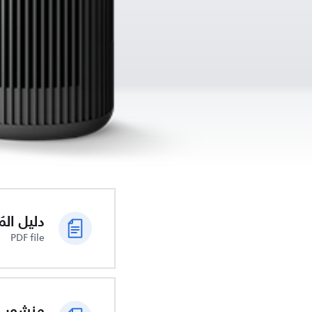
دليل الم
PDF file
منشور