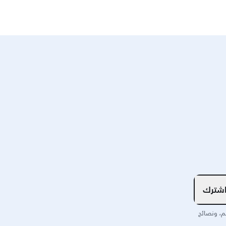
شترك
م، ونصائح