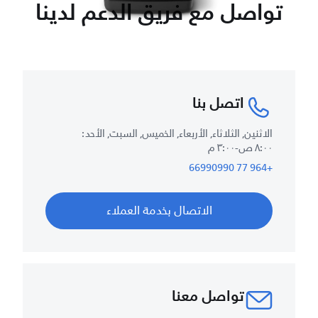
تواصل مع فريق الدعم لدينا
اتصل بنا
الاثنين, الثلاثاء, الأربعاء, الخميس, السبت, الأحد :
٨:٠٠ ص-٣:٠٠ م
+964 77 66990990
الاتصال بخدمة العملاء
تواصل معنا