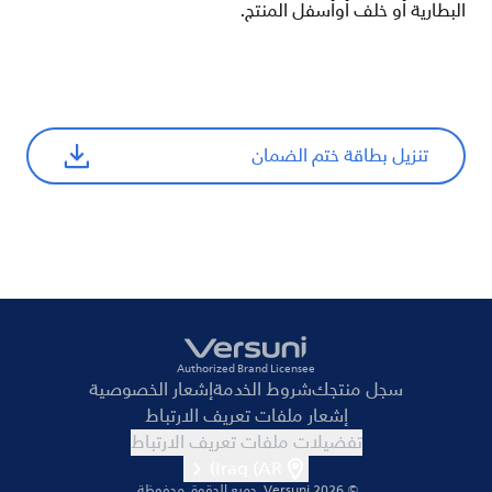
البطارية أو خلف
أوأسفل
المنتج.
تنزيل بطاقة ختم الضمان
Authorized Brand Licensee
سجل منتجك
شروط الخدمة
إشعار الخصوصية
إشعار ملفات تعريف الارتباط
تفضيلات ملفات تعريف الارتباط
Iraq (AR)
© 2026 Versuni.
جميع الحقوق محفوظة.