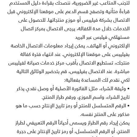
لتجنب المتاعب غير الضرورية، ننصحك بقراءة دليل المستخدم
قراءةً متأنية وتصفح قسم الدعم على موقعنا الإلكتروني قبل
الاتصال
بشركة فيليبس أو موزع منتجاتها. للحصول على
الخدمات خلال مدة الكفالة، يرجى الاتصال بمركز اتصال
مستهلكي فيلبس عبر البريد
الإلكتروني أو الهاتف. يمكن إيجاد معلومات الاتصال الخاصة
بفيليبس على موقعنا الإلكتروني. عند انتهاء فترة كفالة
منتجك، تستطيع
الاتصال بأقرب مركز خدمات صيانة لفيليبس
مباشرة. عند الاتصال بفيليبس، قم بتحضير الوثائق التالية
لكي نقدم لك المساعدة بفعالية
:
•
وثيقة الشراء، مثل: الفاتورة الأصلية أو وصل نقدي يذكر
تاريخ الشراء، واسم الموزع، ورقم طراز المنتج
.
•
الرقم المتسلسل للمنتج أو رمز تاريخ الإنتاج حسب ما هو
مذكور على المنتج نفسه
.
يمكن إيجاد رقم الطراز ويسمى أحياناً الرقم التعريفي لطراز
المنتج، أو الرقم المتسلسل، أو رمز تاريخ الإنتاج على حجرة