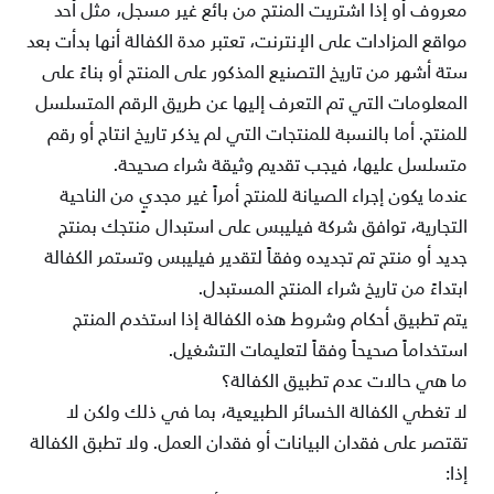
معروف أو إذا اشتريت المنتج من بائع غير مسجل، مثل أحد
مواقع المزادات على
الإنترنت، تعتبر مدة الكفالة أنها بدأت بعد
ستة أشهر من تاريخ التصنيع المذكور على المنتج أو بناءً على
المعلومات التي تم التعرف إليها عن
طريق الرقم المتسلسل
للمنتج. أما بالنسبة للمنتجات التي لم يذكر تاريخ انتاج أو رقم
متسلسل عليها، فيجب تقديم وثيقة شراء صحيحة
.
عندما يكون إجراء الصيانة للمنتج أمراً غير مجديٍ من الناحية
التجارية، توافق شركة فيليبس على استبدال منتجك بمنتج
جديد أو منتج تم
تجديده وفقاً لتقدير فيليبس وتستمر الكفالة
ابتداءً من تاريخ شراء المنتج المستبدل
.
يتم تطبيق أحكام وشروط هذه الكفالة إذا استخدم المنتج
استخداماً صحيحاً وفقاً لتعليمات التشغيل
.
ما هي حالات عدم تطبيق الكفالة؟
لا تغطي الكفالة الخسائر الطبيعية، بما في
ذلك
ولكن لا
تقتصر على فقدان البيانات أو فقدان العمل. ولا تطبق الكفالة
إذا
: