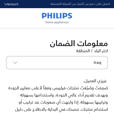
احصل على دعم من الخبراء من الشركة المصنعة
معلومات الضمان
اختر البلد / المنطقة
Iraq
عزيزي العميل،
صُمِمَتْ وصُنِّعَتْ منتجات فيليبس وفقاً لأعلى معايير الجودة
وبهدف تقديم أداء عالي الجودة، واستخدامها بسهولة
وتركيبها بسهولة. إذا
واجهت أي صعوبات عند تركيب أو
استخدام منتجك، ننصحك في البداية بالاطلاع على دليل