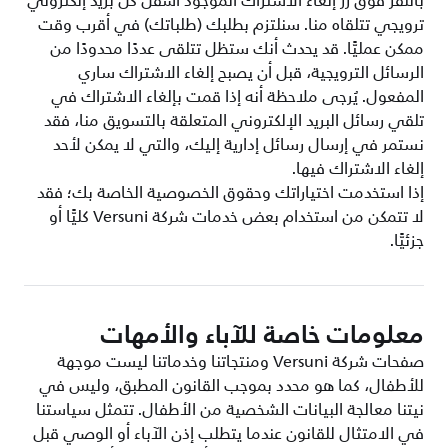
بالنقر فوق زر إلغاء الاشتراك الموجود أسفل كل بريد إلكتروني
ترويجي تتلقاه منا. سنلتزم بطلبك (طلباتك) في أقرب وقت
ممكن عمليًّا. قد يحدث أنك ستظل تتلقى عددًا محدودًا من
الرسائل الترويجية، قبل أن يصبح إلغاء الاشتراك ساري
المفعول. يُرجى ملاحظة أنه إذا قمت بإلغاء الاشتراك في
تلقي رسائل البريد الإلكتروني المتعلقة بالتسويق منا، فقد
نستمر في إرسال رسائل إدارية إليك، والتي لا يمكن لأحد
إلغاء الاشتراك فيها.
إذا استخدمت اختياراتك وحقوق الخصوصية الخاصة بك؛ فقد
لا تتمكن من استخدام بعض خدمات شركة Versuni كليًّا أو
جزئيًّا.
معلومات خاصة للآباء والأمهات
صفحات شركة Versuni ومنتجاتنا وخدماتنا ليست موجهة
للأطفال، كما هو محدد بموجب القانون المطبق، وليس في
نيتنا معالجة البيانات الشخصية من الأطفال. تتمثل سياستنا
في الامتثال للقانون عندما يتطلب إذن الآباء أو الوصي قبل