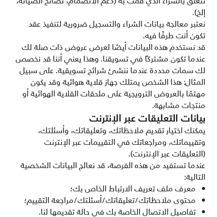
تتعلق بالشراء الذي قمت به (دعم الانضمام، نصائح الصيانة،
إلخ).
نعتبر معالجة بيانات الشراء والتسجيل ضرورية لتنفيذ عقد
تكون أنت طرفًا فيه.
قد نستخدم هذه البيانات أيضًا لعرض عروض ذات صلة لك
عندما تكون مشتركًا في تسويقنا. وهذا يعني أننا قد نخصص
لك سمات محددة عندما ننشئ شرائح تسويقية. على سبيل
المثال: هذا الشخص يمتلك جهاز قلاية هوائية وقد يكون
مهتمًا بالعروض الترويجية على ملحقات القلاية الهوائية أو
منتجات مشابهة.
بيانات التعليقات عبر الإنترنت
يمكنك اختيار تقديم ملاحظاتك، وتعليقاتك، وأسئلتك،
وتقييماتك، ومراجعاتك في التقييمات عبر الإنترنت
(التعليقات عبر الإنترنت).
عندما تستفيد من هذه الفرصة، قد نعالج البيانات الشخصية
التالية:
معرف ملف تعريف الارتباط الخاص بك؛
محتوى ملاحظاتك/تعليقاتك/أسئلتك/مراجعة التقييم؛
تفاصيل الاتصال الخاصة بك في حالة تقديمها لنا.