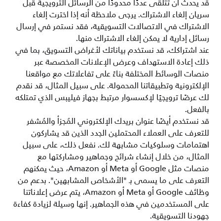
قد يحدث أن تتلقى عددًا محدودًا من الرسائل الترويجية قبل
سريان إلغاء الاشتراك. يرجى ملاحظة أنه إذا اخترت إلغاء
الاشتراك في الاتصالات التسويقية، فقد نستمر في إرسال
رسائل إدارية لا يمكن إلغاء الاشتراك منها.
عند اشتراكك، قد نستخدم بياناتك لأغراض التسويق، بما في
ذلك إعادة الاستهداف وعرض الإعلانات المخصصة عبر
منصات الوسائط المختلفة بناءً على تفاعلاتك مع مواقعنا
الإلكترونية وتطبيقاتنا المحمولة. على سبيل المثال، قد نقدم
لك عرضًا ترويجيًا لإكسسوار مرتبط بجهاز فيليبس الذي تمتلكه
بالفعل.
قد نستخدم أيضًا عنوان بريدك الإلكتروني المُجزأ والمُشفر
للتعرف على العملاء المحتملين الجدد الذين قد يشاركون
اهتمامات وسلوكيات مشابهة لك. نفعل ذلك، على سبيل
المثال، من خلال إنشاء شرائح وجماهير ومشاركتها مع
منصات مثل Google أو Meta أو Amazon، حيث يمكنهم
التعرف على ما يسمى بـ "الأشخاص المشابهين". بدعم من
وظائف Google أو Meta أو Amazon، يتم عرض إعلاناتنا
على المستخدمين في هذه الجماهير. إنها وسيلة لزيادة كفاءة
جهودنا التسويقية.