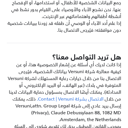
جمع البيانات الشخصية للأطفال، أو استخدامها، أو الإفصاح
عنها. نحن نشجع الآباء والأوصياء على القيام بدور نشط في
أنشطة أطفالهم واهتماماتهم عبر الإنترنت.
إذا علم أحد الآباء أو الوصي أن طفله قد زودنا ببيانات شخصية
دون موافقته؛ فيُرجى الاتصال بنا.
هل تريد التواصل معنا؟
إذا كانت لديك أي أسئلة عن إشعار الخصوصية هذا، أو عن
كيفية معالجة شركة Versuni بياناتك الشخصية، فيُرجى
الاتصال بنا من خلال خيارات رعاية المستهلك لشركة Versuni
المتوفرة في بلدك (عبر الهاتف، أو البريد الإلكتروني، أو
المحادثة). يمكنك أيضًا الاتصال بمسؤول حماية البيانات لدينا
من خلال
الاتصال بشركة Contact | Versuni.
ذلك، يمكنك
إرسال بريد عادي إلى شركة Versuni,attn. Group Legal
(Privacy), Claude Debussylaan 88, 1082 MD
Amsterdam, the Netherlands.
بموجب القانون المطبق، يحق لك تقديم شكوى إلى الهيئة