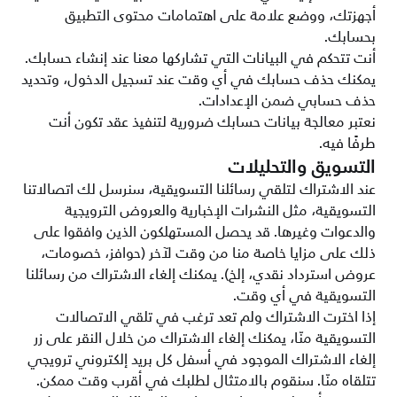
أجهزتك، ووضع علامة على اهتمامات محتوى التطبيق
بحسابك.
أنت تتحكم في البيانات التي تشاركها معنا عند إنشاء حسابك.
يمكنك حذف حسابك في أي وقت عند تسجيل الدخول، وتحديد
حذف حسابي ضمن الإعدادات.
نعتبر معالجة بيانات حسابك ضرورية لتنفيذ عقد تكون أنت
طرفًا فيه.
التسويق والتحليلات
عند الاشتراك لتلقي رسائلنا التسويقية، سنرسل لك اتصالاتنا
التسويقية، مثل النشرات الإخبارية والعروض الترويجية
والدعوات وغيرها. قد يحصل المستهلكون الذين وافقوا على
ذلك على مزايا خاصة منا من وقت لآخر (حوافز، خصومات،
عروض استرداد نقدي، إلخ). يمكنك إلغاء الاشتراك من رسائلنا
التسويقية في أي وقت.
إذا اخترت الاشتراك ولم تعد ترغب في تلقي الاتصالات
التسويقية منّا، يمكنك إلغاء الاشتراك من خلال النقر على زر
إلغاء الاشتراك الموجود في أسفل كل بريد إلكتروني ترويجي
تتلقاه منّا. سنقوم بالامتثال لطلبك في أقرب وقت ممكن.