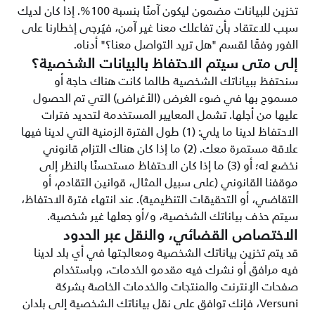
تخزين للبيانات مضمون ليكون آمنًا بنسبة 100%. إذا كان لديك
سبب للاعتقاد بأن تفاعلك معنا غير آمن، فيُرجى إخطارنا على
الفور وفقًا لقسم "هل تريد التواصل معنا؟" أدناه.
إلى متى سيتم الاحتفاظ بالبيانات الشخصية؟
سنحتفظ ببياناتك الشخصية طالما كانت هناك حاجة أو
مسموح بها في ضوء الغرض (الأغراض) التي تم الحصول
عليها من أجلها. تشمل المعايير المستخدمة لتحديد فترات
الاحتفاظ لدينا ما يلي: (1) طول الفترة الزمنية التي لدينا فيها
علاقة مستمرة معك. (2) ما إذا كان هناك التزام قانوني
نخضع له؛ أو (3) ما إذا كان الاحتفاظ مستحسنًا بالنظر إلى
موقفنا القانوني (على سبيل المثال، قوانين التقادم، أو
التقاضي، أو التحقيقات التنظيمية). عند انتهاء فترة الاحتفاظ،
سيتم حذف بياناتك الشخصية، و/أو جعلها غير شخصية.
الاختصاص القضائي، والنقل عبر الحدود
قد يتم تخزين بياناتك الشخصية ومعالجتها في أي بلد لدينا
فيه مرافق أو نشرك فيه مقدمو الخدمات، وباستخدام
صفحات الإنترنت والمنتجات والخدمات الخاصة بشركة
Versuni، فإنك توافق على نقل بياناتك الشخصية إلى بلدان