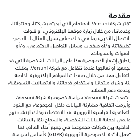
مقدمة
تقدّر شركة Versuni الاهتمام الذي أبديته بشركتنا، ومنتجاتنا،
وخدماتنا؛ من خلال زيارة موقعنا الإلكتروني، أو قنوات
الاتصال الأخرى؛ بما في ذلك -على سبيل المثال لا الحصر-
تطبيقاتنا، و/أو صفحات وسائل التواصل الاجتماعي، و/أو
القنوات والمدونات.
ينطبق إشعار الخصوصية هذا على البيانات الشخصية التي قد
نجمعها أو نعالجها عندما تتفاعل مع شركة Versuni. يمكنك
التفاعل معنا من خلال صفحات المواقع الإلكترونية الخاصة
بنا، وشراء منتجاتنا واستخدام خدماتنا، والاتصالات التسويقية،
وخدمة دعم العملاء.
اعتمدت شركة Versuni سياسة خصوصية شركة Versuni،
وأبرمت اتفاقية مشاركة البيانات داخل المجموعة، مع البنود
التعاقدية القياسية الأوروبية عند الاقتضاء؛ وذلك لإنشاء نهج
عالمي لحماية البيانات الشخصية، والسماح بنقل البيانات
الداخلية بين شركات مجموعتنا في جميع أنحاء العالم، كما
تعمل لائحة الخصوصية الأوروبية (GDPR) كأساس لسياسة