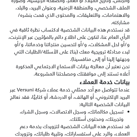
والجنس، وتاريخ الميلاد أو العمر، والصفحة الرئيسية، وصورة
الملف الشخصي، والمنطقة الزمنية، وعنوان البريد، والبلد،
والاهتمامات، والتعليقات، والمحتوى الذي قمت بنشره/
مشاركته.
قد نستخدم هذه البيانات الشخصية لاكتساب نظرة ثاقبة في
الرأي العام عنا، لنكون على اطلاع دائم بالمؤثرين عبر الإنترنت،
و/أو لحل المشكلات، و/أو لتحسين منتجاتنا وخدماتنا، و/أو
لبدء محادثة ترويجية معك (بناءً على الأسئلة/الطلبات التي
وجهتها إلينا أو إلى منافسينا).
نحن نعتبر أن معالجة بيانات الاستماع الاجتماعي المذكورة
أعلاه تستند إلى موافقتك ومصلحتنا المشروعة.
بيانات خدمة العملاء
عندما تتواصل مع أحد ممثلي خدمة عملاء شركة Versuni عبر
البريد الإلكتروني، أو الهاتف، أو الدردشة، أو كتابيًّا، فقد نعالج
البيانات الشخصية التالية:
تسجيل مكالماتك، وسجل الاتصالات، وسجل الشراء،
وتجربتك، ومحتوى أسئلتك.
قد نستخدم هذه البيانات الشخصية لتزويدك بخدمة دعم
العملاء، والرد على استفساراتك، وتلبية طلباتك، وتزويدك