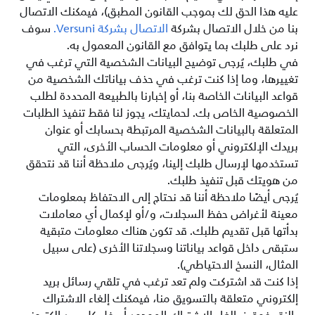
عليه هذا الحق لك بموجب القانون المطبق)، فيمكنك الاتصال
بنا من خلال الاتصال بشركة
الاتصال بشركة Versuni.
سوف
نرد على طلبك بما يتوافق مع القانون المعمول به.
في طلبك، يُرجى توضيح البيانات الشخصية التي ترغب في
تغييرها، وما إذا كنت ترغب في حذف بياناتك الشخصية من
قواعد البيانات الخاصة بنا، أو إخبارنا بالطبيعة المحددة لطلب
الخصوصية الخاص بك. لحمايتك، يجوز لنا فقط تنفيذ الطلبات
المتعلقة بالبيانات الشخصية المرتبطة بحسابك أو عنوان
بريدك الإلكتروني أو معلومات الحساب الأخرى، التي
تستخدمها لإرسال طلبك إلينا، ويُرجى ملاحظة أننا قد نتحقق
من هويتك قبل تنفيذ طلبك.
يُرجى أيضًا ملاحظة أننا قد نحتاج إلى الاحتفاظ بمعلومات
معينة لأغراض حفظ السجلات، و/أو لإكمال أي معاملات
بدأتها قبل تقديم طلبك. قد تكون هناك معلومات متبقية
ستبقى داخل قواعد بياناتنا وسجلاتنا الأخرى (على سبيل
المثال، النسخ الاحتياطي).
إذا كنت قد اشتركت ولم تعد ترغب في تلقي رسائل بريد
إلكتروني متعلقة بالتسويق منا، فيمكنك إلغاء الاشتراك