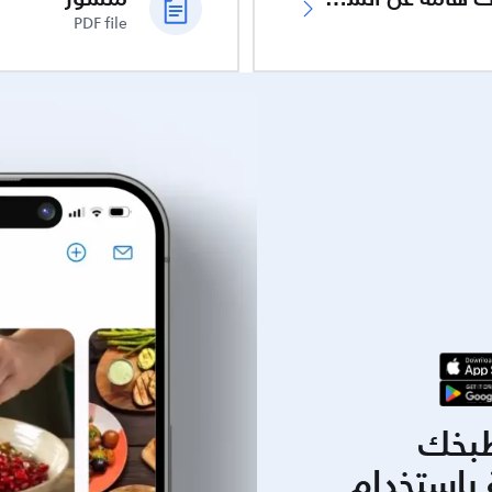
PDF file
بخك
باستخدام