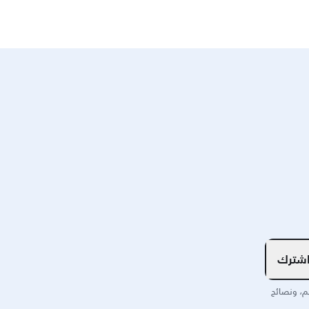
شترك
م، ونصائح