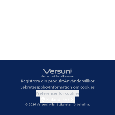
Authorized Brand Licensee
Registrera din produkt
Användarvillkor
Sekretesspolicy
Information om cookies
Preferenser för cookies
Finland (SV)
© 2026 Versuni.
Alla rättigheter förbehållna.