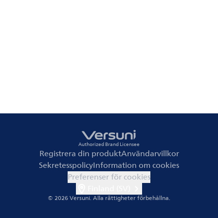
Authorized Brand Licensee
Registrera din produkt
Användarvillkor
Sekretesspolicy
Information om cookies
Preferenser för cookies
Finland (SV)
© 2026 Versuni.
Alla rättigheter förbehållna.