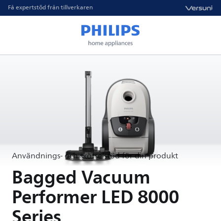
Få expertstöd från tillverkaren
Användnings- och skötselstöd för din produkt
Bagged Vacuum
Performer LED 8000
Series