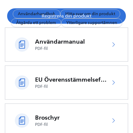
Användarhandbok
Hitta svar om din produkt
Registrera din produkt
Åtgärda ett problem
Ytterligare supportämnen
Användarmanual
PDF-fil
EU Överensstämmelseförklaring
PDF-fil
Broschyr
PDF-fil