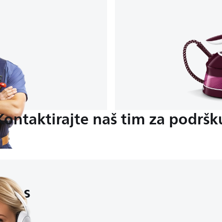
Kontaktirajte naš tim za podršk
e nas
:30
dom