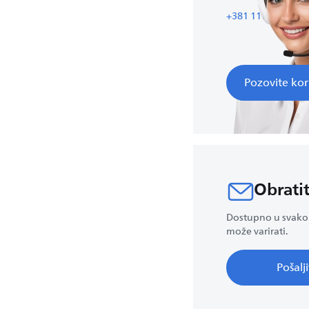
+381 11 4300 466
Pozovite kori
Obrati
Dostupno u svako
može varirati.
Pošalj