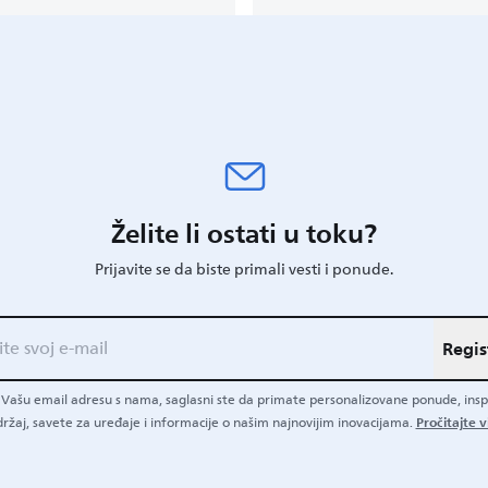
Želite li ostati u toku?
Prijavite se da biste primali vesti i ponude.
Regis
i Vašu email adresu s nama, saglasni ste da primate personalizovane ponude, insp
Pročitajte v
ržaj, savete za uređaje i informacije o našim najnovijim inovacijama.