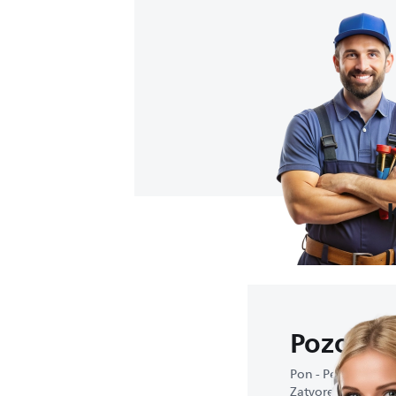
Pozovit
Pon - Pet : 9:00-16
Zatvoreno viken