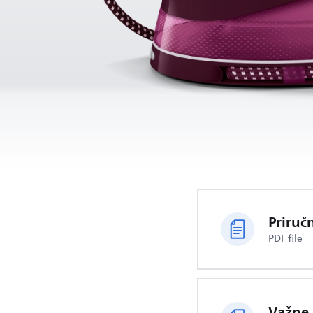
Priruč
PDF file