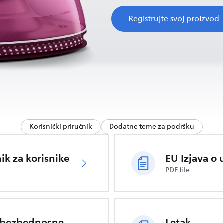
Registrujte svoj proizvod
Korisnički priručnik
Dodatne teme za podršku
nik za korisnike
PDF file
Važne bezbednosne informacije
Letak