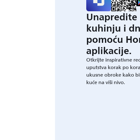
Unapredite 
kuhinju i d
pomoću Ho
aplikacije.
Otkrijte inspirativne re
uputstva korak po kora
ukusne obroke kako bis
kuće na viši nivo.