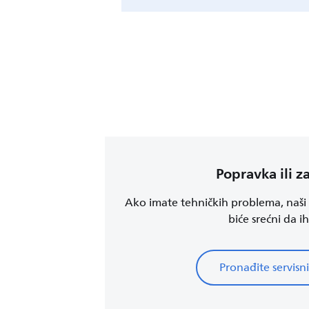
Popravka ili 
Ako imate tehničkih problema, naši o
biće srećni da ih
Pronađite servisni