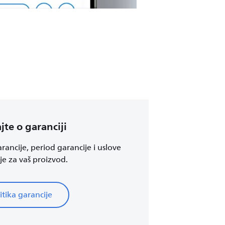
jte o garanciji
rancije, period garancije i uslove
je za vaš proizvod.
itika garancije