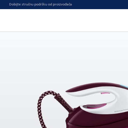
Dobijte stručnu podršku od proizvođača