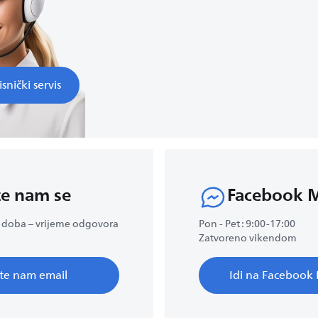
snički servis
te nam se
Facebook 
 doba – vrijeme odgovora
Pon - Pet : 9:00-17:00
Zatvoreno vikendom
ite nam email
Idi na Facebook