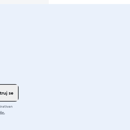
truj se
irativan
iše.