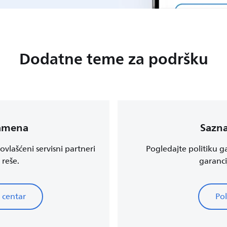
Dodatne teme za podršku
zamena
Sazna
vlašćeni servisni partneri
Pogledajte politiku ga
 reše.
garanci
 centar
Pol