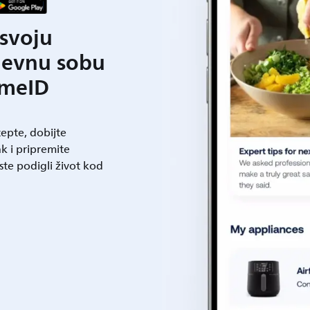
svoju
nevnu sobu
meID
cepte, dobijte
k i pripremite
te podigli život kod