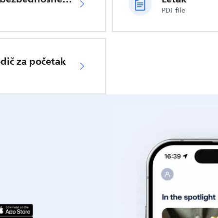
PDF file
odič za početak