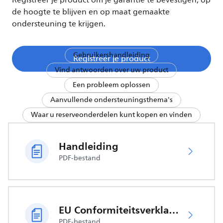
Registreer je product om je garantie te bevestigen, op
de hoogte te blijven en op maat gemaakte
ondersteuning te krijgen.
Gebruikershandleiding
Registreer je product
Vind antwoorden over uw product
Een probleem oplossen
Aanvullende ondersteuningsthema's
Waar u reserveonderdelen kunt kopen en vinden
Handleiding
PDF-bestand
EU Conformiteitsverklaring
PDF-bestand