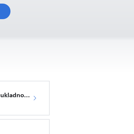
d
EU Izjava o sukladnosti