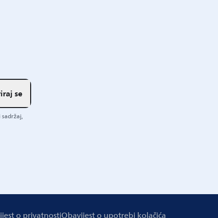
iraj se
 sadržaj,
jest o privatnosti
Obavijest o upotrebi kolačića