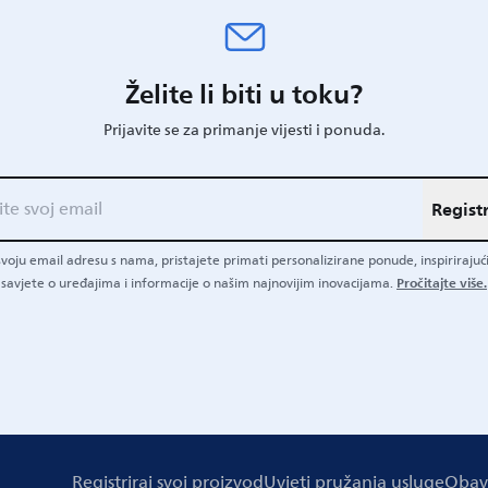
Želite li biti u toku?
Prijavite se za primanje vijesti i ponuda.
Registr
 svoju email adresu s nama, pristajete primati personalizirane ponude, inspirirajući
Pročitajte više.
savjete o uređajima i informacije o našim najnovijim inovacijama.
Registriraj svoj proizvod
Uvjeti pružanja usluge
Obavi