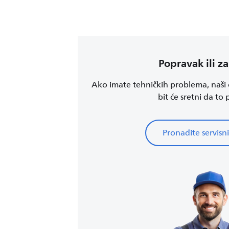
Popravak ili z
Ako imate tehničkih problema, naši o
bit će sretni da to
Pronađite servisni