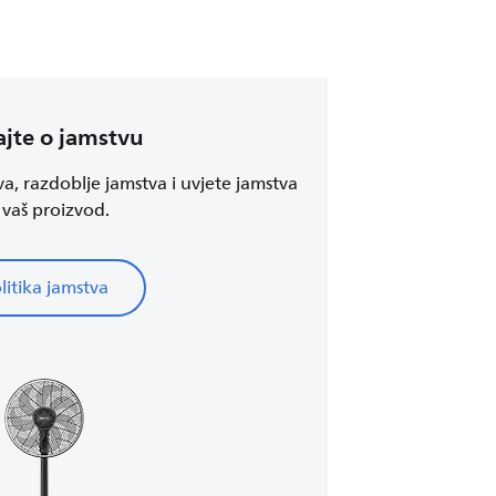
jte o jamstvu
va, razdoblje jamstva i uvjete jamstva
 vaš proizvod.
litika jamstva