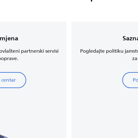
amjena
Sazna
vlašteni partnerski servisi
Pogledajte politiku jamst
 poprave.
za
 centar
Po