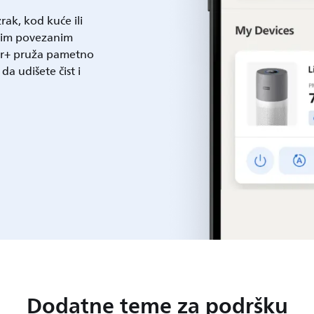
rak, kod kuće ili
ašim povezanim
Air+ pruža pametno
da udišete čist i
Dodatne teme za podršku