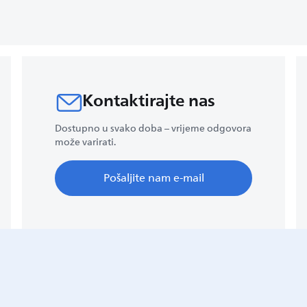
Kontaktirajte nas
Dostupno u svako doba – vrijeme odgovora
može varirati.
Pošaljite nam e-mail