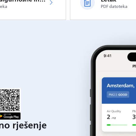
teka
PDF datoteka
o rješenje