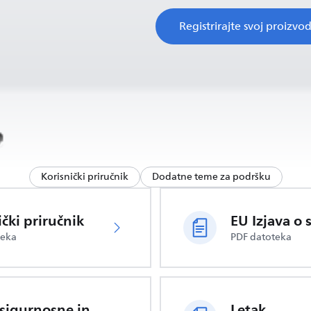
Registrirajte svoj proizvo
Korisnički priručnik
Dodatne teme za podršku
ički priručnik
teka
PDF datoteka
Važne sigurnosne informacije
Letak