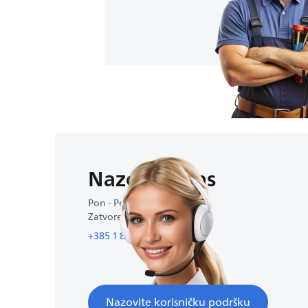
Nazovite nas
Pon - Pet : 9:00-16:30
Zatvoreno vikendom
+385 1 88 48 774
Nazovite korisničku podršku