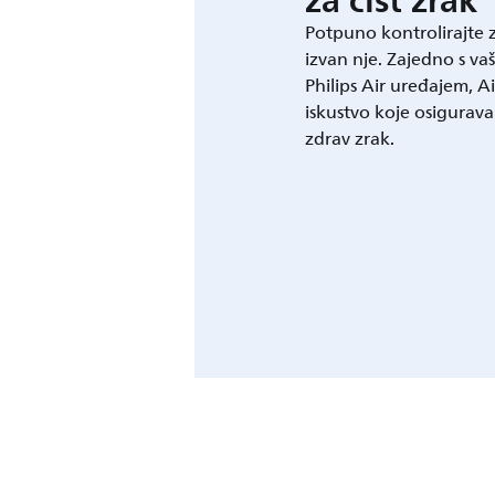
za čist zrak
Potpuno kontrolirajte z
izvan nje. Zajedno s v
Philips Air uređajem, 
iskustvo koje osigurava 
zdrav zrak.