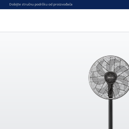
Dobijte stručnu podršku od proizvođača