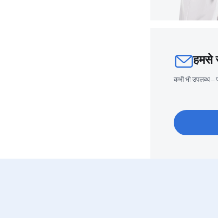
हमसे स
कभी भी उपलब्ध – प