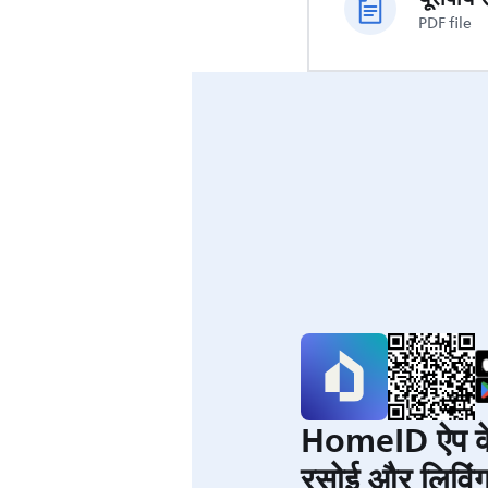
PDF file
HomeID ऐप क
रसोई और लिविंग