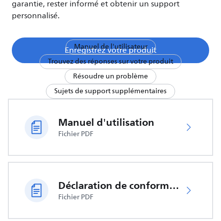
garantie, rester informé et obtenir un support
personnalisé.
Manuel de l'utilisateur
Enregistrez votre produit
Trouvez des réponses sur votre produit
Résoudre un problème
Sujets de support supplémentaires
Manuel d'utilisation
Fichier PDF
Déclaration de conformité UE
Fichier PDF