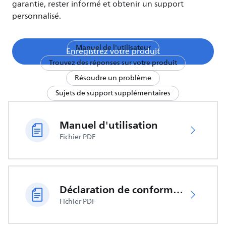
garantie, rester informé et obtenir un support
personnalisé.
Manuel de l'utilisateur
Enregistrez votre produit
Trouvez des réponses sur votre produit
Résoudre un problème
Sujets de support supplémentaires
Manuel d'utilisation
Fichier PDF
Déclaration de conformité UE
Fichier PDF