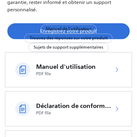
garantie, rester informé et obtenir un support
personnalisé.
Manuel de l'utilisateur
Enregistrez votre produit
Trouvez des réponses sur votre produit
Sujets de support supplémentaires
Manuel d'utilisation
PDF file
Déclaration de conformité UE
PDF file