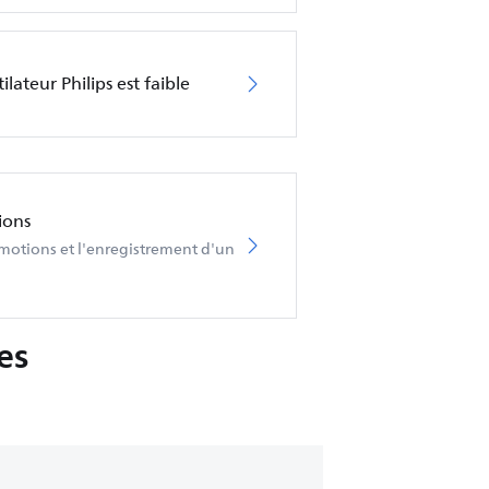
lateur Philips est faible
ions
omotions et l'enregistrement d'un
es