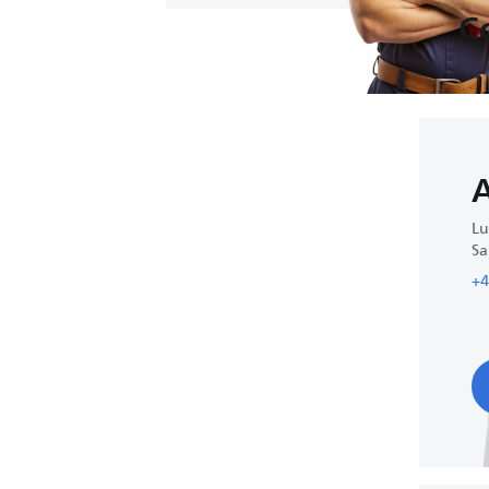
C
Lu
Sa
+4