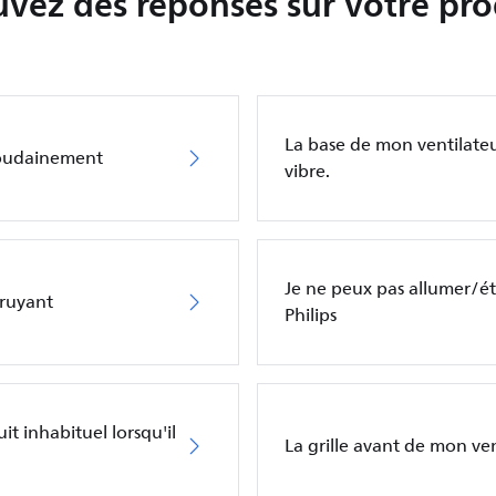
uvez des réponses sur votre pro
La base de mon ventilateu
 soudainement
vibre.
Je ne peux pas allumer/é
bruyant
Philips
it inhabituel lorsqu'il
La grille avant de mon vent