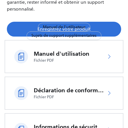
garantie, rester informé et obtenir un support
personnalisé.
Manuel de l'utilisateur
Enregistrez votre produit
Sujets de support supplémentaires
Manuel d'utilisation
Fichier PDF
Déclaration de conformité UE
Fichier PDF
Informations de sécurité importantes