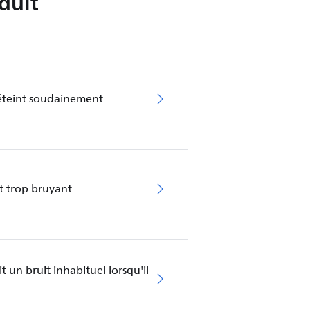
duit
'éteint soudainement
st trop bruyant
t un bruit inhabituel lorsqu'il