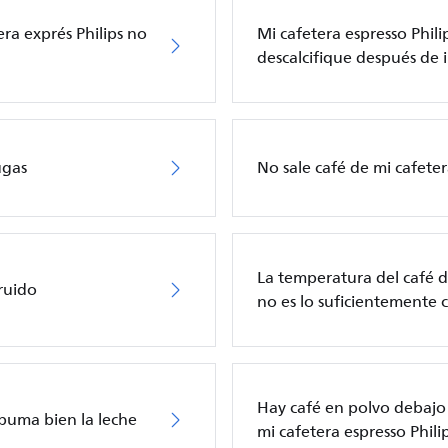
era exprés Philips no
Mi cafetera espresso Phili
descalcifique después de i
ugas
No sale café de mi cafeter
La temperatura del café de
 ruido
no es lo suficientemente c
Hay café en polvo debajo
spuma bien la leche
mi cafetera espresso Phili