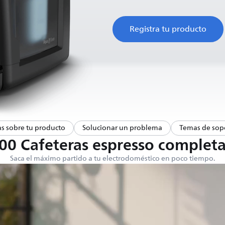
Registra tu producto
s sobre tu producto
Solucionar un problema
Temas de sopo
00 Cafeteras espresso comple
Saca el máximo partido a tu electrodoméstico en poco tiempo.