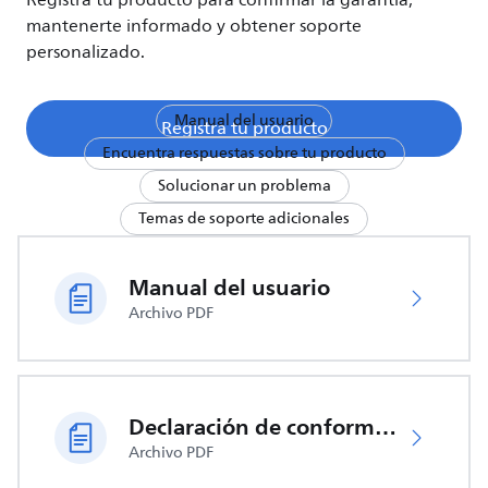
Registra tu producto para confirmar la garantía,
mantenerte informado y obtener soporte
personalizado.
Manual del usuario
Registra tu producto
Encuentra respuestas sobre tu producto
Solucionar un problema
Temas de soporte adicionales
Manual del usuario
Archivo PDF
Declaración de conformidad de la UE
Archivo PDF