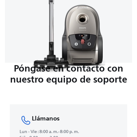
Póngase en contacto con
nuestro equipo de soporte
Llámanos
Lun - Vie : 8:00 a. m.-8:00 p. m.