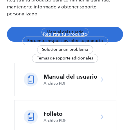
Registra tu producto para confirmar la garantía,
mantenerte informado y obtener soporte
personalizado.
Manual del usuario
Registra tu producto
Encuentra respuestas sobre tu producto
Solucionar un problema
Temas de soporte adicionales
Manual del usuario
Archivo PDF
Folleto
Archivo PDF