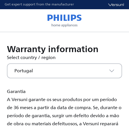
Get expert support from the manufacturer
Warranty information
Select country / region
Portugal
Garantia
A
Versuni
garante os
seus
produtos
por
um
período
de 3
6 meses
a partir da data de compra. Se, durante o
período de
garantia
, surgir
um
defeito
devido
a
mão
de obra
ou
materiais
defeituosos
, a
Versuni
reparará