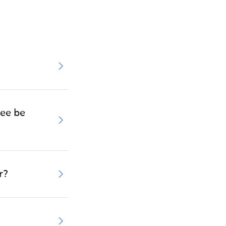
tee be
r?