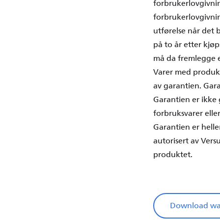
forbrukerlovgivnin
forbrukerlovgivnin
utførelse når det 
på to år etter kjøp
må da fremlegge e
Varer med produksj
av garantien. Garan
Garantien er ikke g
forbruksvarer eller
Garantien er helle
autorisert av Ver
produktet.
Download war