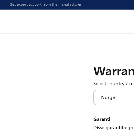
Get expert support from the manufacturer
Warran
Select country / r
Norge
Garanti
Disse garantibegr