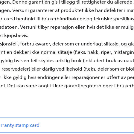
gen. Denne garantien gis i tillegg til rettigheter du allerede
gen. Versuni garanterer at produktet ikke har defekter i ma
brukes i henhold til brukerhåndbøkene og tekniske spesifikas
sdatoen. Versuni tilbyr reparasjon eller, hvis det ikke er muli
t kjøpsbevis.
onsfeil, forbruksvarer, deler som er underlagt slitasje, og gl
tien dekker ikke normal slitasje (f.eks. hakk, riper, misfargin
yldig hvis en feil skyldes uriktig bruk (inkludert bruk av uaut
 reservedeler) eller dårlig vedlikehold (f.eks. deler som er blo
r ikke gyldig hvis endringer eller reparasjoner er utført av p
suni. Det kan være angitt flere garantibegrensninger i bruke
ranty stamp card