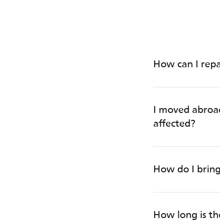
How can I repa
I moved abroa
affected?
How do I bring
How long is t