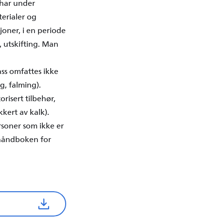
 har under
terialer og
joner, i en periode
g, utskifting. Man
ass omfattes ikke
g, falming).
orisert tilbehør,
kkert av kalk).
ersoner som ikke er
rhåndboken for