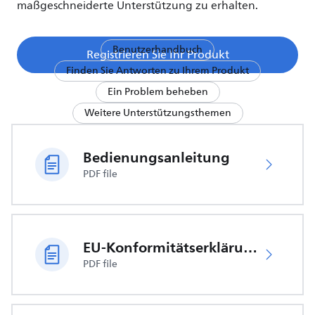
maßgeschneiderte Unterstützung zu erhalten.
Benutzerhandbuch
Registrieren Sie Ihr Produkt
Finden Sie Antworten zu Ihrem Produkt
Ein Problem beheben
Weitere Unterstützungsthemen
Bedienungsanleitung
PDF file
EU-Konformitätserklärung
PDF file