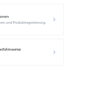
ionen
nen und Produktregistrierung
eitshinweise
e