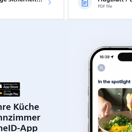
PDF file
hre Küche
hnzimmer
meID-App