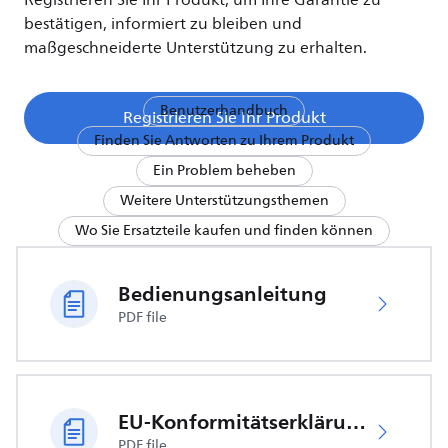
Registrieren Sie Ihr Produkt, um Ihre Garantie zu
bestätigen, informiert zu bleiben und
maßgeschneiderte Unterstützung zu erhalten.
Benutzerhandbuch
Registrieren Sie Ihr Produkt
Finden Sie Antworten zu Ihrem Produkt
Ein Problem beheben
Weitere Unterstützungsthemen
Wo Sie Ersatzteile kaufen und finden können
Bedienungsanleitung
PDF file
EU-Konformitätserklärung
PDF file