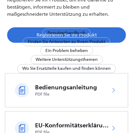
Registrieren Sie Ihr Produkt, um Ihre Garantie zu
bestätigen, informiert zu bleiben und
maßgeschneiderte Unterstützung zu erhalten.
Benutzerhandbuch
Registrieren Sie Ihr Produkt
Finden Sie Antworten zu Ihrem Produkt
Ein Problem beheben
Weitere Unterstützungsthemen
Wo Sie Ersatzteile kaufen und finden können
Bedienungsanleitung
PDF file
EU-Konformitätserklärung
PDF file